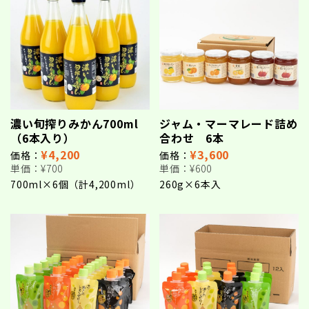
濃い旬搾りみかん700ml
ジャム・マーマレード詰め
（6本入り）
合わせ 6本
¥4,200
¥3,600
価格：
価格：
単価：
¥700
単価：
¥600
700ml×6個（計4,200ml）
260g×6本入