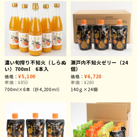
濃い旬搾り不知火（しらぬ
瀬戸内不知火ゼリー（24
い）700ml 6本入
個）
¥5,100
¥6,720
価格：
価格：
単価：
¥850
単価：
¥280
700ml×6本（計4,200ml）
140ｇ×24個