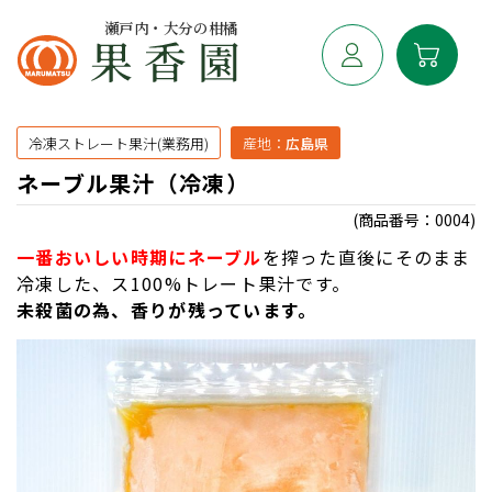
瀬戸内・大分の柑橘
冷凍ストレート果汁(業務用)
産地：
広島県
ネーブル果汁（冷凍）
(商品番号：0004)
一番おいしい時期にネーブル
を搾った直後にそのまま
冷凍した、ス100%トレート果汁です。
未殺菌の為、香りが残っています。