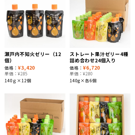
瀬戸内不知火ゼリー（12
ストレート果汁ゼリー4種
個）
詰め合わせ24個入り
¥3,420
¥6,720
価格：
価格：
単価：
¥285
単価：
¥280
140ｇ×12個
140g×各6個