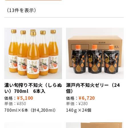
（13件を表示）
濃い旬搾り不知火（しらぬ
瀬戸内不知火ゼリー（24
い）700ml 6本入
個）
¥5,100
¥6,720
価格：
価格：
単価：
¥850
単価：
¥280
700ml×6本（計4,200ml）
140ｇ×24個