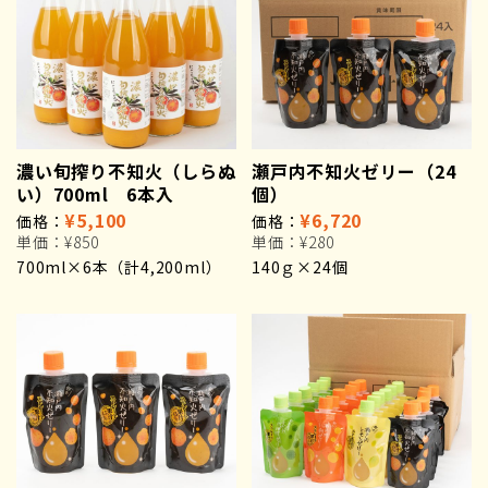
濃い旬搾り不知火（しらぬ
瀬戸内不知火ゼリー（24
い）700ml 6本入
個）
¥5,100
¥6,720
価格：
価格：
単価：
¥850
単価：
¥280
700ml×6本（計4,200ml）
140ｇ×24個