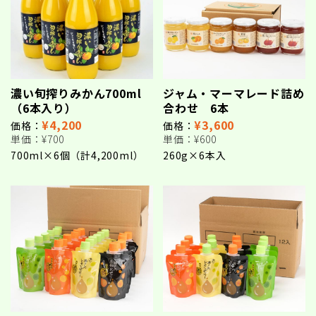
濃い旬搾りみかん700ml
ジャム・マーマレード詰め
（6本入り）
合わせ 6本
¥4,200
¥3,600
価格：
価格：
単価：
¥700
単価：
¥600
700ml×6個（計4,200ml）
260g×6本入